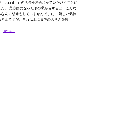
、equal hairの店長を務めさせていただくことに
した。 美容師になった頃の私からすると、こんな
るなんて想像もしていませんでした。 嬉しい気持
ちろんですが、それ以上に責任の大きさを感
2｜
お知らせ