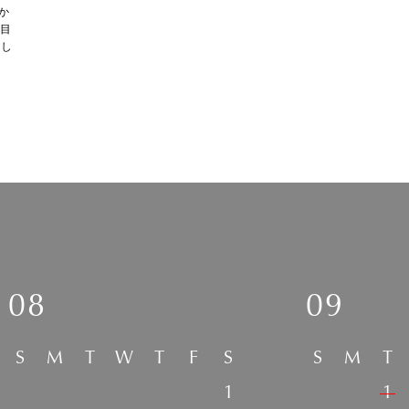
か
年目
そし
08
09
S
M
T
W
T
F
S
S
M
T
1
1