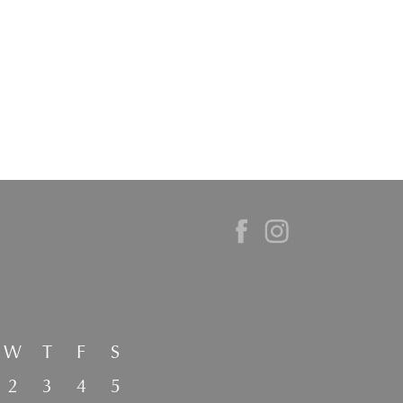
W
T
F
S
2
3
4
5