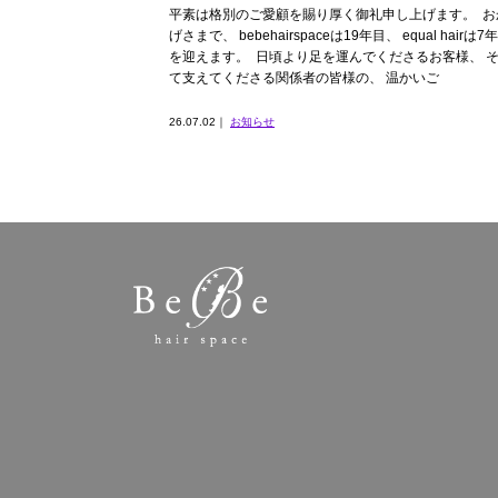
平素は格別のご愛顧を賜り厚く御礼申し上げます。 ⁡ お
げさまで、 bebehairspaceは19年目、 equal hairは7
を迎えます。 ⁡ 日頃より足を運んでくださるお客様、 
て支えてくださる関係者の皆様の、 温かいご
26.07.02｜
お知らせ