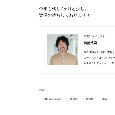
今年も残り2ヶ月と少し。
皆様お待ちしております！
代表/スタイリスト
河部浩司
1981年8月24日津山市
エーブスタイル 〈メッセ
間を過ごしませんか。ぜひ
TAG
BeBe hair space
美容室
美容院
津山