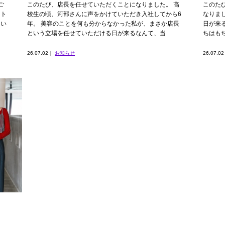
ご
このたび、店長を任せていただくことになりました。 高
このたび
ート
校生の頃、河部さんに声をかけていただき入社してから6
なりま
てい
年。 美容のことを何も分からなかった私が、まさか店長
日が来
という立場を任せていただける日が来るなんて、当
ちはも
26.07.02｜
お知らせ
26.07.0