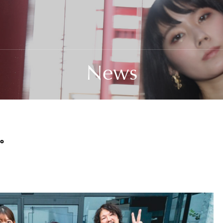
News
。