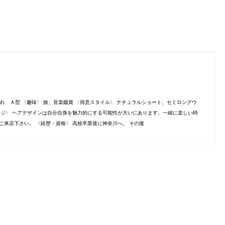
生まれ Ａ型 〈趣味〉 旅、音楽鑑賞 〈得意スタイル〉 ナチュラルショート、セミロングウ
ージ〉 ヘアデザインは自分自身を魅力的にする可能性が大いにあります。一緒に楽しい時
ご来店下さい。 〈経歴・資格〉 高校卒業後に神奈川へ。 その後